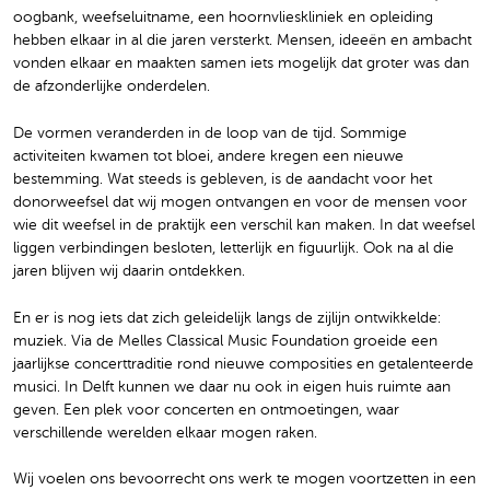
oogbank, weefseluitname, een hoornvlieskliniek en opleiding
hebben elkaar in al die jaren versterkt. Mensen, ideeën en ambacht
vonden elkaar en maakten samen iets mogelijk dat groter was dan
de afzonderlijke onderdelen.
De vormen veranderden in de loop van de tijd. Sommige
activiteiten kwamen tot bloei, andere kregen een nieuwe
bestemming. Wat steeds is gebleven, is de aandacht voor het
donorweefsel dat wij mogen ontvangen en voor de mensen voor
wie dit weefsel in de praktijk een verschil kan maken. In dat weefsel
liggen verbindingen besloten, letterlijk en figuurlijk. Ook na al die
jaren blijven wij daarin ontdekken.
En er is nog iets dat zich geleidelijk langs de zijlijn ontwikkelde:
muziek. Via de Melles Classical Music Foundation groeide een
jaarlijkse concerttraditie rond nieuwe composities en getalenteerde
musici. In Delft kunnen we daar nu ook in eigen huis ruimte aan
geven. Een plek voor concerten en ontmoetingen, waar
verschillende werelden elkaar mogen raken.
Wij voelen ons bevoorrecht ons werk te mogen voortzetten in een