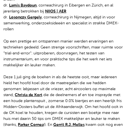
dr.
Lamis Baydoun
, corneachirurg in Eibergen en Zürich, en al
jarenlang betrokken bij
NIIOS | AER
dr.
Losonczy Gergely
, corneachirurg in Nijmegen, altijd in voor
samenwerking, onderzoeksideeën en specialist in strakke DMEK-
rollen
Op een prettige en ontspannen manier werden ervaringen en
technieken gedeeld. Geen strenge voorschriften, maar ruimte voor
“trial-and-error”: uitproberen, doorvragen, het testen van
instrumentarium, en voor praktische tips die het werk net iets
makkelijker én leuker maken.
Deze 1 juli ging de boeken in als de heetste ooit, maar iedereen
hield het hoofd koel door de maatregelen die we hadden
genomen: labjassen uit de vriezer, acht aircoolers op maximale
stand,
Christa de Kort
die de deelnemers af en toe insprayde met
een koude plantenspuit , zomerse 0.0% biertjes en een heerlijk fris
Midden-Oosters buffet uit de Afrikaanderwijk. Om het hoofd ook in
de OK koel te houden, kregen de cursisten een boekje mee naar
huis met daarin 50 tips om DMEK makkelijker en leuker te maken
(thanks,
Parker Cornea
!). En
Gerrit R.J. Melles
kwam ook nog even