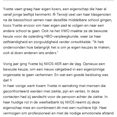
Yvette vaart graag haar eigen koers, een eigenschap die haar al
vanaf jonge leeftijd kenmerkt. ⛵️ Terwijl veel van haar klasgenoten
na de basisschool samen naar dezelfde middelbare school gingen,
koos Yvette ervoor om haar eigen pad te volgen en naar een
andere school te gaan. Ook na het VWO maakte ze de bewuste
keuze voor de opleiding HBO-verpleegkunde, waar ze haar
zelfstandigheid en zorgvuldigheid verder ontwikkelde. “Ik heb
ondervonden hoe belangrijk het is om je eigen keuzes te maken,
ook al doen anderen iets anders.”
Vorig jaar ging Yvette bij NIIOS-AER aan de slag. Opnieuw een
bewuste keuze, om een nieuw vakgebied in een eigenzinnige
organisatie te gaan verkennen. En wat een goede beslissing was
dat! ‍⚕️
In haar vorige werk kwam Yvette in aanraking met mensen die
geconfronteerd werden met ziekte, pijn en verlies. In deze
contacten had zij aandacht voor de persoon achter de ziekte. In
haar huidige rol in de weefselbank bij NIIOS neemt zij deze
eigenschap mee en combineert dit met een nuchtere kijk. Haar
vermogen om professioneel en met de nodige emotionele afstand