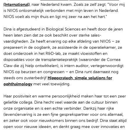
(International)
, naar Nederland kwam. Zoals ze zelf zegt: “Voor mij
is NIIOS onlosmakelijk verbonden met mijn leven in Nederland.
NIIOS voelt als mijn thuis en ligt mij zeer na aan het hart.”
Dina is afgestudeerd in Biological Sciences en heeft door de jaren
heen laten zien dat ze ook beschikt over sterke sales-
vaardigheden. Ze heeft ervaring op elke afdeling van NIIOS – ze
prepareert in de oogbank, ze assisteerde in de operatiekamer, ze
doet onderzoek in het R&D-lab, ze maakt vloeistoffen en
disposables voor de transplantatiepraktijk (waaronder de Cornea
Claw die zij hielp ontwikkelen), is intern auditor, vertegenwoordigt
NIIOS op beurzen en congressen – en Dina runt daarnaast nog
steeds ons zusterbedrijf
Hippocratech, simple solutions for
ophthalmology
met veel toewijding.
Haar positiviteit en warme persoonlijkheid maken haar tot een zeer
geliefde collega. Dina hecht veel waarde aan de cultuur binnen
onze organisatie en is een echte verbinder. Dankzij haar rijke
(levens)ervaring is ze een fijne gesprekspartner voor ons allemaal,
en zeker ook voor nieuwkomers binnen ons bedrijf. Dina staat altijd
open voor nieuwe ideeën, en denkt graag mee over innovaties en