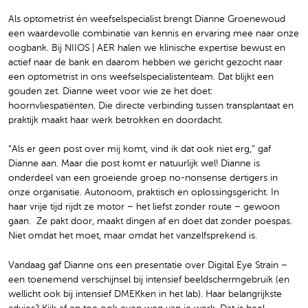
Als optometrist én weefselspecialist brengt Dianne Groenewoud
een waardevolle combinatie van kennis en ervaring mee naar onze
oogbank. Bij NIIOS | AER halen we klinische expertise bewust en
actief naar de bank en daarom hebben we gericht gezocht naar
een optometrist in ons weefselspecialistenteam. Dat blijkt een
gouden zet. Dianne weet voor wie ze het doet:
hoornvliespatiënten. Die directe verbinding tussen transplantaat en
praktijk maakt haar werk betrokken en doordacht.
“Als er geen post over mij komt, vind ik dat ook niet erg,” gaf
Dianne aan. Maar die post komt er natuurlijk wel! Dianne is
onderdeel van een groeiende groep no-nonsense dertigers in
onze organisatie. Autonoom, praktisch en oplossingsgericht. In
haar vrije tijd rijdt ze motor – het liefst zonder route – gewoon
gaan. ️ Ze pakt door, maakt dingen af en doet dat zonder poespas.
Niet omdat het moet, maar omdat het vanzelfsprekend is.
Vandaag gaf Dianne ons een presentatie over Digital Eye Strain –
een toenemend verschijnsel bij intensief beeldschermgebruik (en
wellicht ook bij intensief DMEKken in het lab). Haar belangrijkste