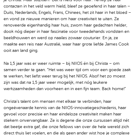
contacten in het veld warm hield, bleef ze geoefend in haar talen –
Duits, Nederlands, Engels, Frans, Chinees, het zit haar in het bloed –
en vond ze nieuwe manieren om haar creativiteit te uiten. Ze
renoveerde eigenhandig haar huis, zwom haar gedachten helder,
dook nóg dieper in haar fascinatie voor tweedehands vondsten en
beeldhouwen en werd op naailes zowaar couturier. En ja, ze
maakte een reis naar Australië, waar haar grote liefde James Cook
ooit aan land ging.
Na 1,5 jaar was er weer ruimte – bij NIIOS én bij Christa – om
samen verder te gaan. “Het was weer tijd om voor een goede zaak
te werken, het liefst weer terug bij het NIIOS. Alsof het zo moest
zijn was dat na 1,5 jaar weer mogelijk, met nóg leukere
werkzaamheden dan voorheen en in een fijn team. Back home!”
Christa’s talent om mensen met elkaar te verbinden, haar
ongeëvenaarde kennis van de NIIOS-innovatiegeschiedenis, haar
gevoel voor precisie en haar eindeloze creativiteit maken haar
stiekem onvervangbaar. Ze is degene die onze cursussen altijd nét
dat beetje extra gaf, die onze fellows van over de hele wereld zich
direct thuis liet voelen, en die als geen ander wist hoe je complexe