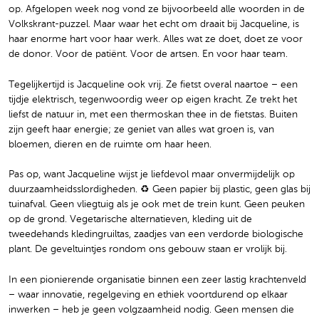
op. Afgelopen week nog vond ze bijvoorbeeld alle woorden in de
Volkskrant-puzzel. Maar waar het echt om draait bij Jacqueline, is
haar enorme hart voor haar werk. Alles wat ze doet, doet ze voor
de donor. Voor de patiënt. Voor de artsen. En voor haar team.
Tegelijkertijd is Jacqueline ook vrij. Ze fietst overal naartoe – een
tijdje elektrisch, tegenwoordig weer op eigen kracht. Ze trekt het
liefst de natuur in, met een thermoskan thee in de fietstas. Buiten
zijn geeft haar energie; ze geniet van alles wat groen is, van
bloemen, dieren en de ruimte om haar heen.
Pas op, want Jacqueline wijst je liefdevol maar onvermijdelijk op
duurzaamheidsslordigheden. ♻️ Geen papier bij plastic, geen glas bij
tuinafval. Geen vliegtuig als je ook met de trein kunt. Geen peuken
op de grond. Vegetarische alternatieven, kleding uit de
tweedehands kledingruiltas, zaadjes van een verdorde biologische
plant. De geveltuintjes rondom ons gebouw staan er vrolijk bij.
In een pionierende organisatie binnen een zeer lastig krachtenveld
– waar innovatie, regelgeving en ethiek voortdurend op elkaar
inwerken – heb je geen volgzaamheid nodig. Geen mensen die