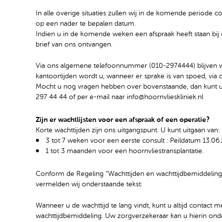
In alle overige situaties zullen wij in de komende period
op een nader te bepalen datum.
Indien u in de komende weken een afspraak heeft staan bij 
brief van ons ontvangen.
Via ons algemene telefoonnummer (010-2974444) blijven wi
kantoortijden wordt u, wanneer er sprake is van spoed, via
Mocht u nog vragen hebben over bovenstaande, dan kunt 
297 44 44 of per e-mail naar info@hoornvlieskliniek.nl
Zijn er wachtlijsten voor een afspraak of een operatie?
Korte wachttijden zijn ons uitgangspunt. U kunt uitgaan van:
3 tot 7 weken voor een eerste consult : Peildatum 13.06
1 tot 3 maanden voor een hoornvliestransplantatie.
Conform de Regeling “Wachttijden en wachttijdbemiddeling 
vermelden wij onderstaande tekst:
Wanneer u de wachttijd te lang vindt, kunt u altijd conta
wachttijdbemiddeling. Uw zorgverzekeraar kan u hierin ond