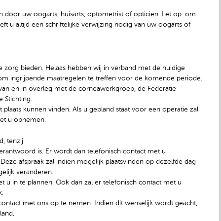
 door uw oogarts, huisarts, optometrist of opticien. Let op: om
t u altijd een schriftelijke verwijzing nodig van uw oogarts of
de zorg bieden. Helaas hebben wij in verband met de huidige
om ingrijpende maatregelen te treffen voor de komende periode.
van en in overleg met de corneawerkgroep, de Federatie
 Stichting.
t plaats kunnen vinden. Als u gepland staat voor een operatie zal
met u opnemen.
, tenzij:
 verantwoord is. Er wordt dan telefonisch contact met u
eze afspraak zal indien mogelijk plaatsvinden op dezelfde dag
gelijk veranderen.
 u in te plannen. Ook dan zal er telefonisch contact met u
k.
contact met ons op te nemen. Indien dit wenselijk wordt geacht,
land.