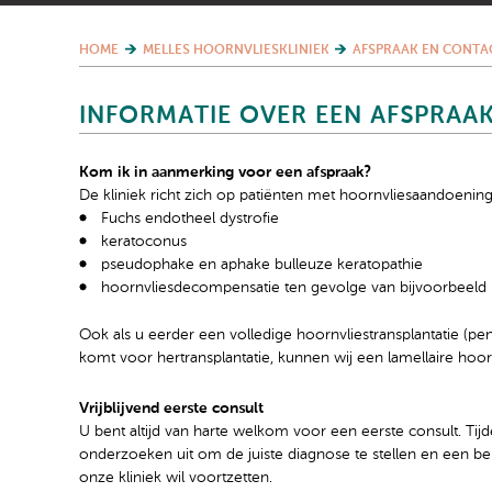
HOME
MELLES HOORNVLIESKLINIEK
AFSPRAAK EN CONTA
INFORMATIE OVER EEN AFSPRAA
Kom ik in aanmerking voor een afspraak?
De kliniek richt zich op patiënten met hoornvliesaandoening
Fuchs endotheel dystrofie
keratoconus
pseudophake en aphake bulleuze keratopathie
hoornvliesdecompensatie ten gevolge van bijvoorbeeld 
Ook als u eerder een volledige hoornvliestransplantatie (p
komt voor hertransplantatie, kunnen wij een lamellaire hoo
Vrijblijvend eerste consult
U bent altijd van harte welkom voor een eerste consult. Tij
onderzoeken uit om de juiste diagnose te stellen en een beh
onze kliniek wil voortzetten.