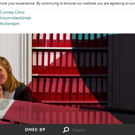
rove your experience. By continuing to browse our website you are agreeing to our
DMEK BP