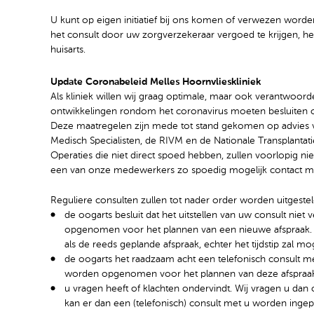
U kunt op eigen initiatief bij ons komen of verwezen worden
het consult door uw zorgverzekeraar vergoed te krijgen, heef
huisarts.
Update Coronabeleid Melles Hoornvlieskliniek
Als kliniek willen wij graag optimale, maar ook verantwoor
ontwikkelingen rondom het coronavirus moeten besluiten 
Deze maatregelen zijn mede tot stand gekomen op advies 
Medisch Specialisten, de RIVM en de Nationale Transplantatie
Operaties die niet direct spoed hebben, zullen voorlopig nie
een van onze medewerkers zo spoedig mogelijk contact 
Reguliere consulten zullen tot nader order worden uitgesteld
de oogarts besluit dat het uitstellen van uw consult niet
opgenomen voor het plannen van een nieuwe afspraak. D
als de reeds geplande afspraak, echter het tijdstip zal mo
de oogarts het raadzaam acht een telefonisch consult met
worden opgenomen voor het plannen van deze afspraa
u vragen heeft of klachten ondervindt. Wij vragen u dan 
kan er dan een (telefonisch) consult met u worden ingep